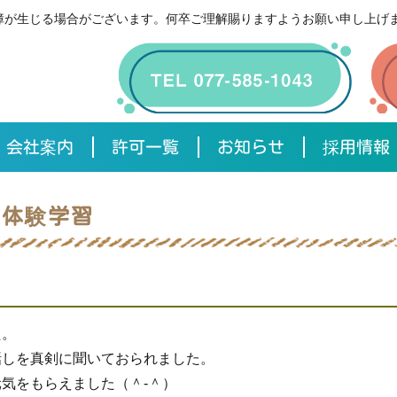
覧・動作に支障が生じる場合がございます。何卒ご理解賜りますようお願い申し上げ
会社案内
許可一覧
お知らせ
採用情報
と体験学習
た。
話しを真剣に聞いておられました。
気をもらえました（＾-＾）