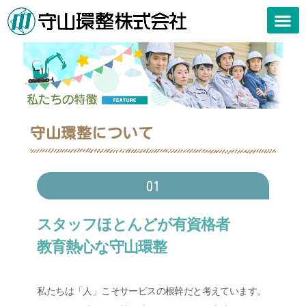
私たちの
私たちの事業
会社案内
許可一覧
お知らせ
採用情報
お問い合
守山環整について
01
スタッフほとんどが有資格者
教育熱心な守山環整
私たちは「人」こそサービスの根幹だと考えています。