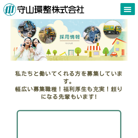
私たちの
私たちの事業
会社案内
許可一覧
お知らせ
採用情報
お問い合
私たちと働いてくれる方を募集していま
す。
幅広い募集職種！福利厚生も充実！頼り
になる先輩もいます!