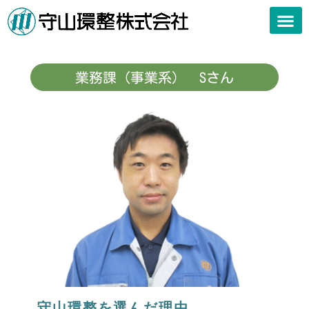
私たちの
私たちの事業
会社案内
許可一覧
お知らせ
採用情報
お問い合
業務課（事業系） Sさん
守山環整を選んだ理由